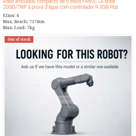
Robô articulado compacto de 6 eixos FANUC LR Mate
200iD/7WP à prova d'água com controlador R-30iB Plus
Eixos: 6
Max. Reach: 717mm
Max. Load: 7kg
Out of stock