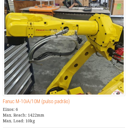
Fanuc M-10iA/10M (pulso padrão)
Eixos: 6
Max. Reach: 1422mm
Max. Load: 10kg